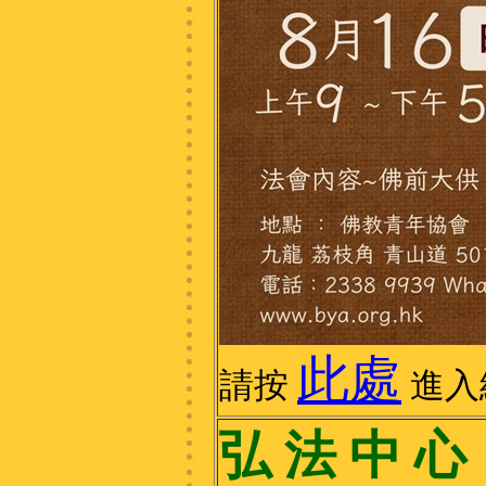
此處
請按
進入
弘 法 中 心 2