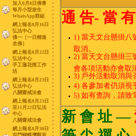
加入8月8日佛青
每月小型放生
通 告- 當 有
WhatsApp群組
網上報名8月16日
弘法中心
1)
當天文台懸掛八
佛一［一日精進
念佛］
取消。
網上報名8月22日
2) 當天文台懸掛
弘法中心
手工蓮花燈工作
會各項活動亦會取
坊
3) 戶外活動取消
網上報名8月23日
4) 各參加者仍須
弘法中心
八關齋戒法會
5) 如有查詢，請致電本
網上報名8月23日
至11月22日弘法
新 會 址 —
中心
八關齋戒法會
網上報名8月30日
筆 尖 禪 
屯門蝴蝶灣觀音