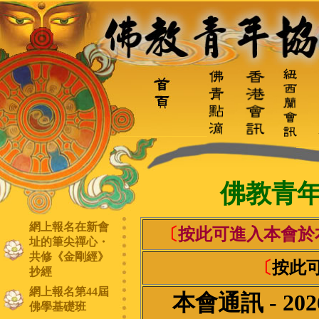
佛教青
網上報名在新會
〔
按此可進入本會於
址的筆尖禪心・
共修《金剛經》
〔
按此
抄經
網上報名第44屆
本會通訊 -
20
佛學基礎班