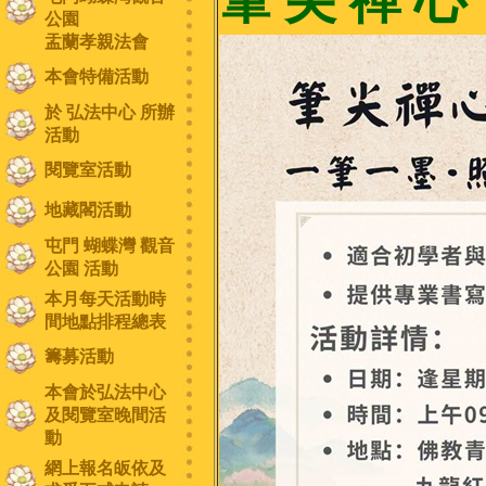
公園
盂蘭孝親法會
本會特備活動
於 弘法中心 所辦
活動
閱覽室活動
地藏閣活動
屯門 蝴蝶灣 觀音
公園 活動
本月每天活動時
間地點排程總表
籌募活動
本會於弘法中心
及閱覽室晚間活
動
網上報名皈依及