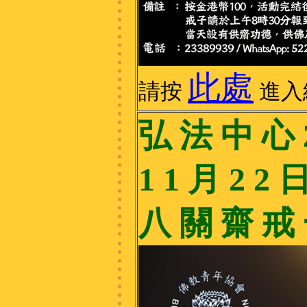
此處
請按
進入
弘 法 中 心 2
1 1 月 2 2 
八 關 齋 戒