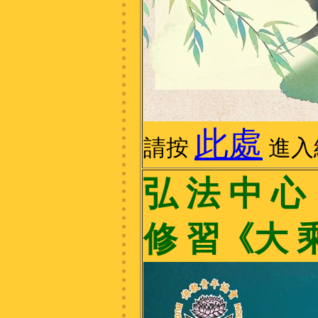
此處
請按
進入
弘 法 中 心
修 習《大 乘