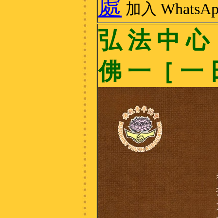
處
加入 WhatsA
弘 法 中 心 
佛 一［ 一 