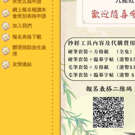
求受五戒申請
網上報名報讀本
會班別表格申請
加入我們
報名表格下載
辦理捐助放生途
徑
友情連結