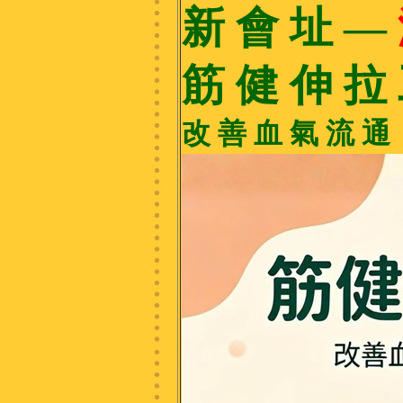
新 會 址 —
筋 健 伸 拉
改 善 血 氣 流 通