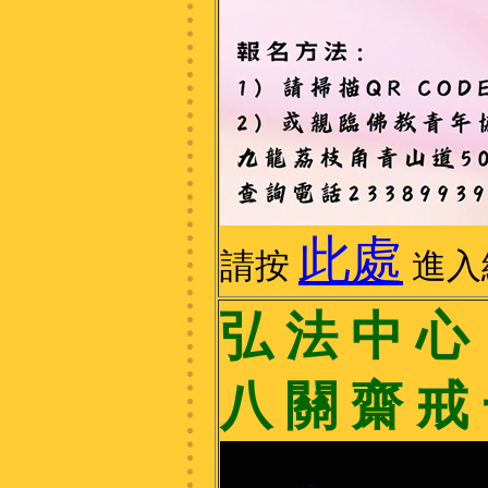
此處
請按
進入
弘 法 中 心 2
八 關 齋 戒