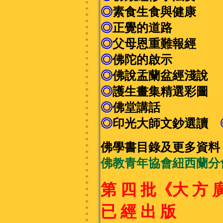
◎
素食生食與健康
◎
正覺的道路
◎
父母恩重難報經
◎
佛陀的啟示
◎
佛說盂蘭盆經淺說
◎
護生畫集精選彩圖
◎
佛堂講話
◎
印光大師文鈔選讀
佛學書目錄及更多資料
佛教青年協會紐西蘭分會電
第 四 批《大 方 
已 經 出 版