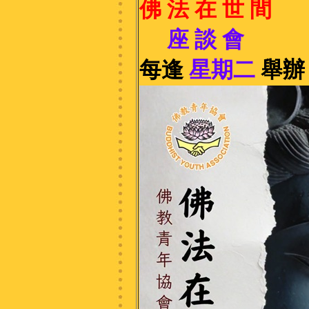
佛 法 在 世 間
座 談 會
每
逢
星期二
舉辦