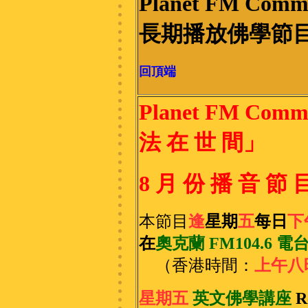
Planet FM Com
長期播放佛學節
回頂端
Planet FM Com
法 在 世 間」
8 月 份 播 音 節 
本節目
逢
星期
五
每日
下
在
奧克蘭 FM104.6 
（香港時間：
上午八
星期五
英文佛學講座
R