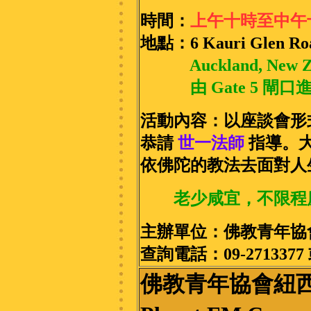
時間：
上午十時至中午
地點：
6 Kauri Glen Ro
Auckland, Ne
由 Gate 5 閘口
活動內容：以座談會形
恭請
世一法師
指導。
依佛陀的教法去面對人
老少咸宜，不限程
主辦單位：佛教青年
查詢電話：09-2713377 或
佛教青年協會紐西