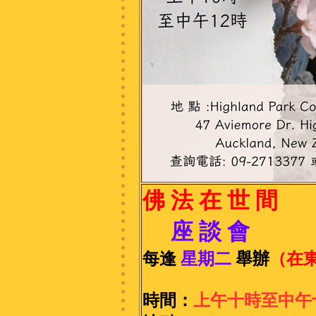
佛 法 在 世 間
座 談 會
每
逢
星期二
舉辦
（在
時間：
上午十時至中午