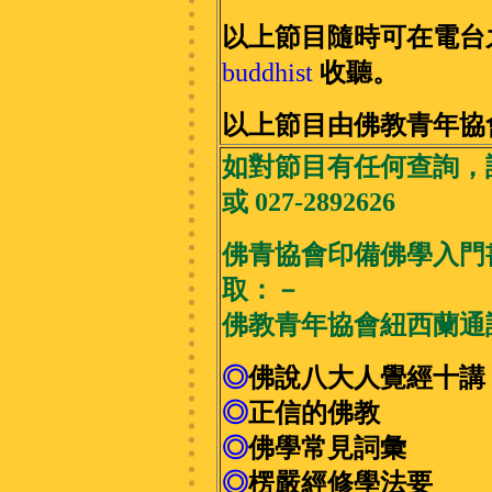
以上節目隨時可在電台
buddhist
收聽。
以上節目由佛教青年協
如
對節目有任何查詢，請致
或
027-2892626
佛青協會印備佛學入門書籍
取：－
佛教青年協會紐西蘭通訊地址 PO
◎
佛說八大人覺經十講
◎
正信的佛教
◎
佛學常見詞彙
◎
楞嚴經修學法要