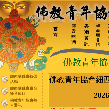
紐西蘭佛青特備
佛教青年協會紐
活動
紐西蘭佛青電台
20
播音節目
佛教青年協會每
月通訊