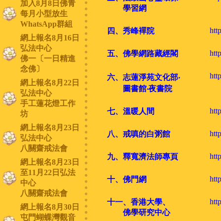
加入8月8日佛青
學習網
每月小型放生
WhatsApp群組
htt
四
、秀峰襌院
網上報名8月16日
弘法中心
htt
五、佛學網路藏經閣
佛一〔一日精進
念佛〕
htt
六、志蓮淨苑文化部‧
網上報名8月22日
圖書館‧夜書院
弘法中心
手工蓮花燈工作
htt
七
、溫暖人間
坊
網上報名8月23日
htt
八、戒嗔的白粥館
弘法中心
八關齋戒法會
htt
九、釋寬濟法師專頁
網上報名8月23日
至11月22日弘法
htt
十、佛門網
中心
八關齋戒法會
htt
十一、香港大學、
網上報名8月30日
佛學研究中心
屯門蝴蝶灣觀音