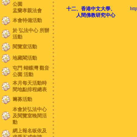
公園
htt
十二、香港中文大學、
盂蘭孝親法會
人間佛教研究中心
本會特備活動
於 弘法中心 所辦
活動
閱覽室活動
地藏閣活動
屯門 蝴蝶灣 觀音
公園 活動
本月每天活動時
間地點排程總表
籌募活動
本會於弘法中心
及閱覽室晚間活
動
網上報名皈依及