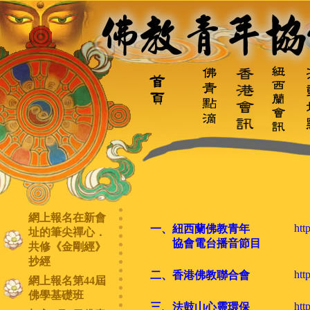
網上報名在新會
htt
一、紐西蘭佛教青年
址的筆尖禪心．
協會電台播音節目
共修《金剛經》
抄經
htt
二、香港佛教聯合會
網上報名第44屆
佛學基礎班
htt
三、法鼓山心靈環保