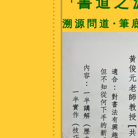
「書 道 之 
溯 源 問 道・筆 