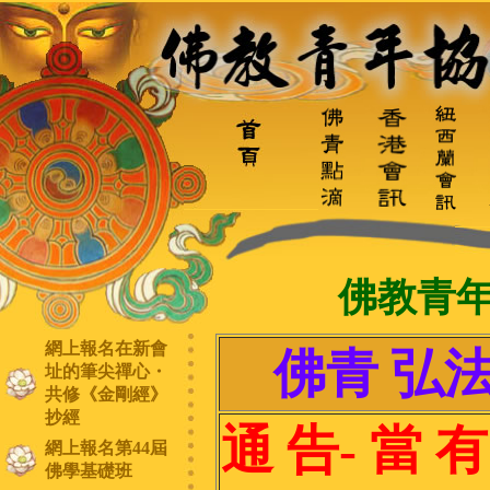
佛教青
網上報名在新會
佛青 弘法
址的筆尖禪心・
共修《金剛經》
抄經
通 告- 當 有
網上報名第44屆
佛學基礎班