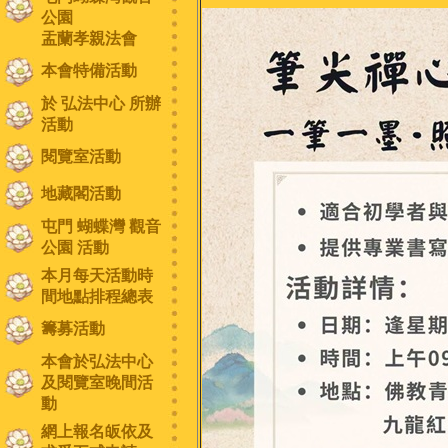
公園
盂蘭孝親法會
本會特備活動
於 弘法中心 所辦
活動
閱覽室活動
地藏閣活動
屯門 蝴蝶灣 觀音
公園 活動
本月每天活動時
間地點排程總表
籌募活動
本會於弘法中心
及閱覽室晚間活
動
網上報名皈依及