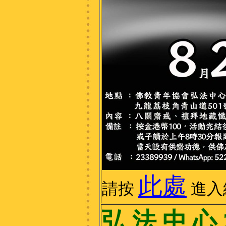
此處
請按
進入
弘 法 中 心 2