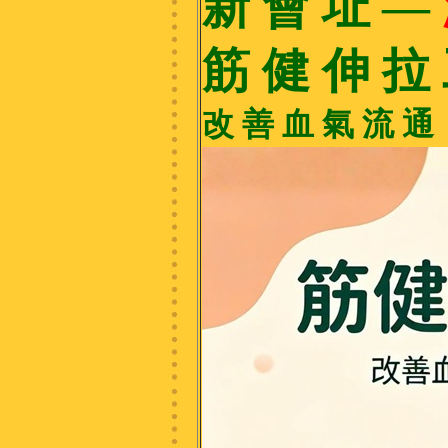
新 會 址 —
筋 健 伸 拉
改 善 血 氣 流 通