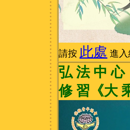
此處
請按
進入
弘 法 中 心
修 習《大 乘