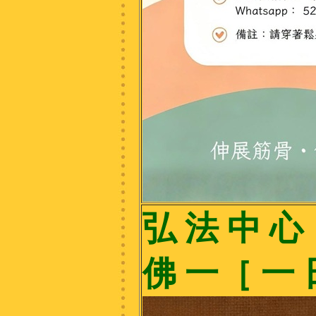
弘 法 中 心 
佛 一［ 一 