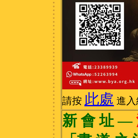
此處
請按
進入
新 會 址 —