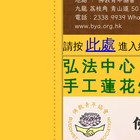
此處
請按
進入
弘 法 中 心 2
手 工 蓮 花