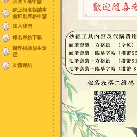
求受五戒申請
網上報名報讀本
會班別表格申請
加入我們
報名表格下載
辦理捐助放生途
徑
友情連結