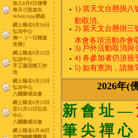
加入8月8日佛青
1)
當天文台懸掛八
每月小型放生
WhatsApp群組
動取消。
網上報名8月16日
2) 當天文台懸掛
弘法中心
佛一［一日精進
本會各項活動亦會
念佛］
3) 戶外活動取消
網上報名8月22日
4) 各參加者仍須
弘法中心
手工蓮花燈工作
5) 如有查詢，請致電本
坊
網上報名8月23日
2026年
弘法中心
八關齋戒法會
網上報名8月23日
新 會 址 —
至11月22日弘法
中心
八關齋戒法會
筆 尖 禪 
網上報名8月30日
屯門蝴蝶灣觀音