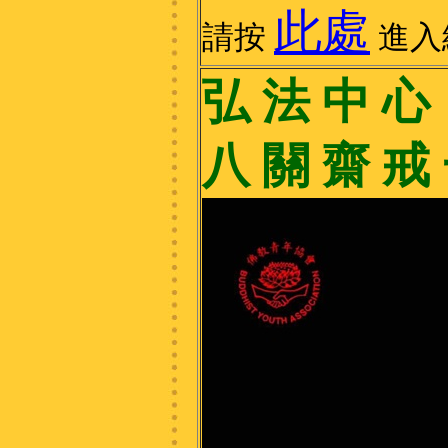
此處
請按
進入
弘 法 中 心 2
八 關 齋 戒