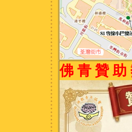
佛 青 贊 助