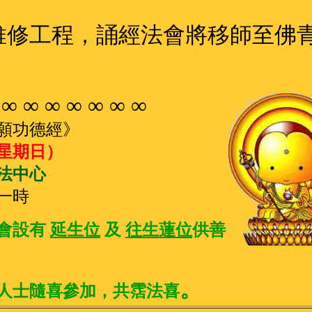
維修工程，誦經法會將移師至佛
 ∞ ∞ ∞ ∞ ∞ ∞ ∞
願功德經》
（星期日）
法中心
一時
會設有
延生位
及
往生蓮位
供善
。
人士隨喜參加，共霑法喜