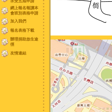
求受五戒申請
網上報名報讀本
會班別表格申請
加入我們
報名表格下載
辦理捐助放生途
徑
友情連結