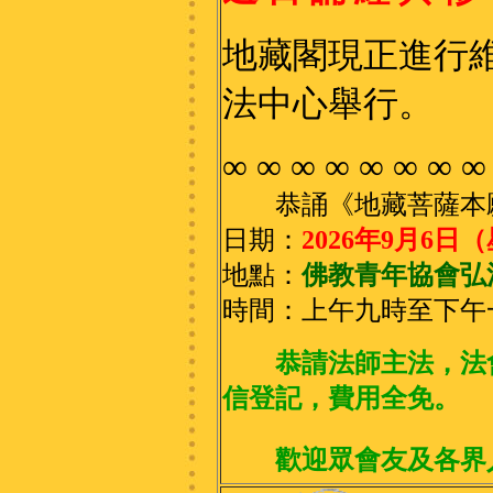
地藏閣現正進行
法中心舉行。
∞ ∞ ∞ ∞ ∞ ∞ ∞ ∞
恭誦《地藏菩薩本
日期：
2026年9月6日
地點：
佛教青年協會弘
時間：上午九時至下午
恭請法師主法，法
信登記，費用全免。
歡迎
眾會友及各界