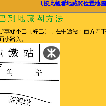
〔按此觀看地藏閣位置地圖
巴 到 地 藏 閣 方 法
1號專線小巴〔綠巴〕，在中途站：西方寺
面小路入。