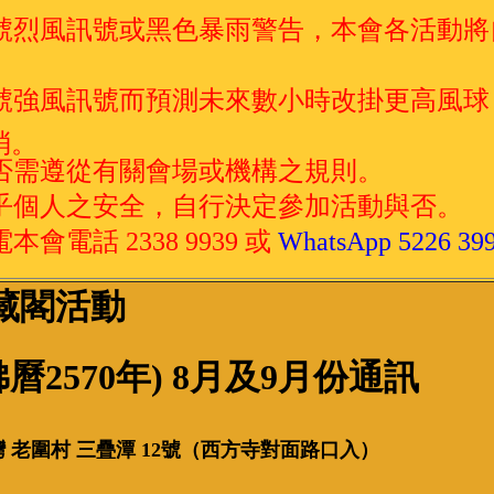
號烈風訊號或黑色暴雨警告，本會各活動將
三號強風訊號而預測未來數小時改掛更高風球
消。
與否需遵從有關會場或機構之規則。
視乎個人之安全，自行決定參加活動與否。
會電話 2338 9939 或
WhatsApp 5226 39
藏閣
活動
(佛曆2570年) 8月及9月份通訊
 老圍村 三疊潭 12號（西方寺對面路口入）