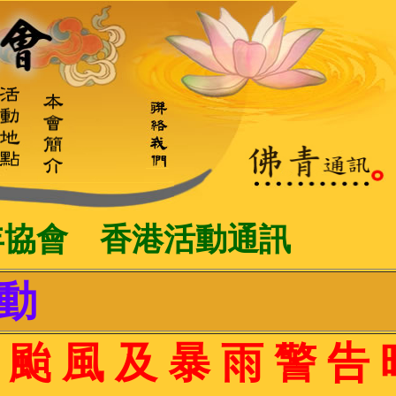
年協會 香港活動通訊
動
 颱 風 及 暴 雨 警 告 