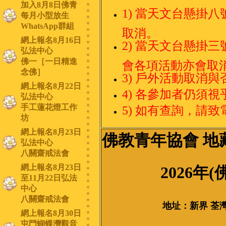
加入8月8日佛青
1)
當天文台懸掛八
每月小型放生
WhatsApp群組
取消。
網上報名8月16日
2) 當天文台懸掛
弘法中心
佛一［一日精進
會各項活動亦會取
念佛］
3) 戶外活動取消
網上報名8月22日
4) 各參加者仍須
弘法中心
手工蓮花燈工作
5) 如有查詢，請致電本
坊
網上報名8月23日
佛教青年協會 地
弘法中心
八關齋戒法會
網上報名8月23日
2026年
至11月22日弘法
中心
八關齋戒法會
地址：新界 荃灣
網上報名8月30日
屯門蝴蝶灣觀音