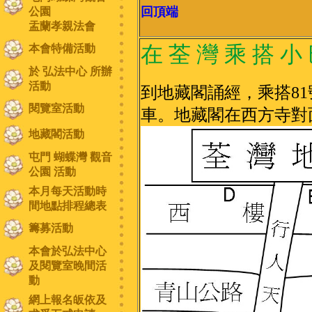
回頂端
公園
盂蘭孝親法會
在 荃 灣 乘 搭 小 
本會特備活動
於 弘法中心 所辦
活動
到地藏閣誦經，乘搭8
閱覽室活動
車。地藏閣在西方寺對
地藏閣活動
屯門 蝴蝶灣 觀音
公園 活動
本月每天活動時
間地點排程總表
籌募活動
本會於弘法中心
及閱覽室晚間活
動
網上報名皈依及