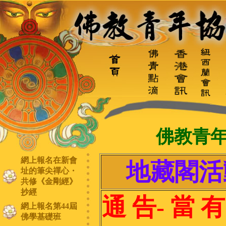
佛教青
網上報名在新會
地藏閣活
址的筆尖禪心・
共修《金剛經》
抄經
通 告- 當 有
網上報名第44屆
佛學基礎班