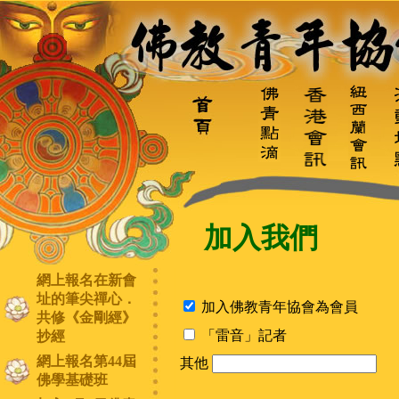
加入我們
網上報名在新會
址的筆尖禪心．
加入佛教青年協會為會員
共修《金剛經》
「雷音」記者
抄經
網上報名第44屆
其他
佛學基礎班