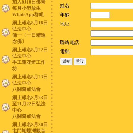
加入8月8日佛青
姓名
每月小型放生
WhatsApp群組
年齡
網上報名8月16日
地址
弘法中心
佛一〔一日精進
念佛〕
聯絡電話
網上報名8月22日
電郵
弘法中心
手工蓮花燈工作
坊
網上報名8月23日
弘法中心
八關齋戒法會
網上報名8月23日
至11月22日弘法
中心
八關齋戒法會
網上報名8月30日
屯門蝴蝶灣觀音