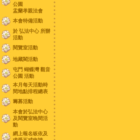
公園
盂蘭孝親法會
本會特備活動
於 弘法中心 所辦
活動
閱覽室活動
地藏閣活動
屯門 蝴蝶灣 觀音
公園 活動
本月每天活動時
間地點排程總表
籌募活動
本會於弘法中心
及閱覽室晚間活
動
網上報名皈依及