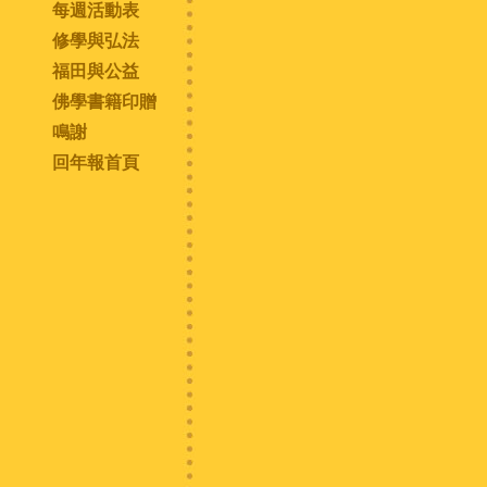
每週活動表
修學與弘法
福田與公益
佛學書籍印贈
鳴謝
回年報首頁