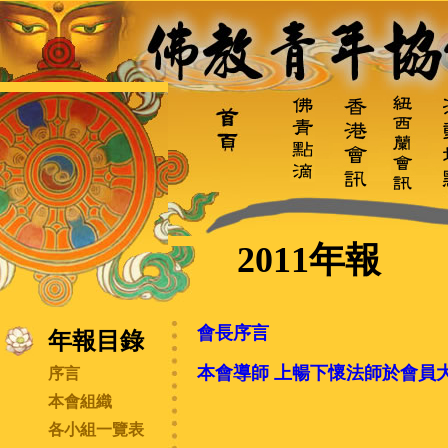
2011
年報
會長序言
年報目錄
本會導師 上暢下懷法師於會員
序言
本會組織
各小組一覽表