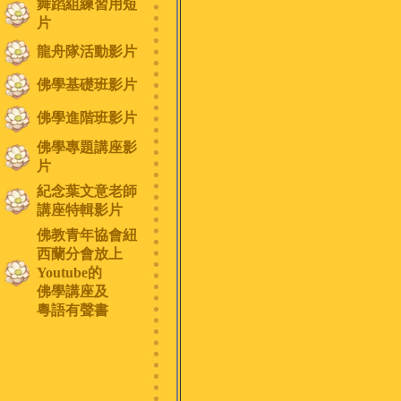
舞蹈組練習用短
片
龍舟隊活動影片
佛學基礎班影片
佛學進階班影片
佛學專題講座影
片
紀念葉文意老師
講座特輯影片
佛教青年協會紐
西蘭分會放上
Youtube的
佛學講座及
粵語有聲書