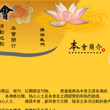
雜誌、報刊、社團贈送刊物。 應邀義務為本會主講各佛經、
 各佛教社團、熱心人士及各會友之踴躍贊助和熱烈維護。
熱心人士。 擁護本會，參與會方主辦、隨喜之各項活動的會