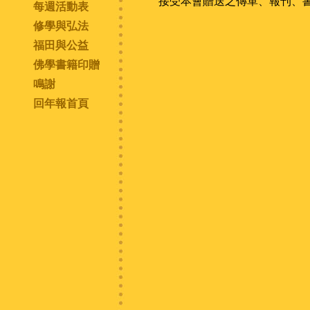
接受本會贈送之傳單、報刊、書
每週活動表
修學與弘法
福田與公益
佛學書籍印贈
鳴謝
回年報首頁