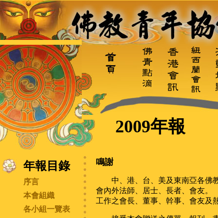
2009
年報
鳴謝
年報目錄
中、港、台、美及東南亞各佛教
序言
會內外法師、居士、長者、會友。
本會組織
工作之會長、董事、幹事、會友及
各小組一覽表