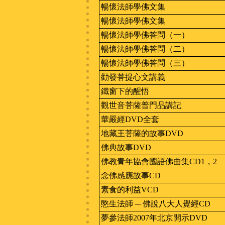
暢懷法師學佛文集
暢懷法師學佛文集
暢懷法師學佛答問（一）
暢懷法師學佛答問（二）
暢懷法師學佛答問（三）
勸發菩提心文講義
鐵窗下的醒悟
觀世音菩薩普門品講記
華嚴經DVD全套
地藏王菩薩的故事DVD
佛典故事DVD
佛教青年協會國語佛曲集CD1，2
念佛感應故事CD
素食的利益VCD
愍生法師 ─ 佛說八大人覺經CD
夢參法師2007年北京開示DVD