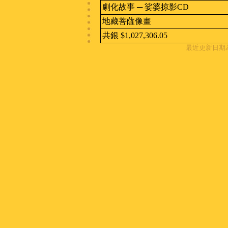
劇化故事 ─ 娑婆掠影CD
地藏菩薩像畫
共銀 $1,027,306.05
最近更新日期