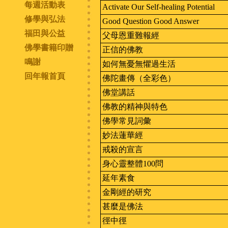
每週活動表
Activate Our Self-healing Potential
修學與弘法
Good Question Good Answer
福田與公益
父母恩重難報經
佛學書籍印贈
正信的佛教
鳴謝
如何無憂無懼過生活
回年報首頁
佛陀畫傳（全彩色）
佛堂講話
佛教的精神與特色
佛學常見詞彙
妙法蓮華經
戒殺的宣言
身心靈整體100問
延年素食
金剛經的研究
甚麼是佛法
徑中徑