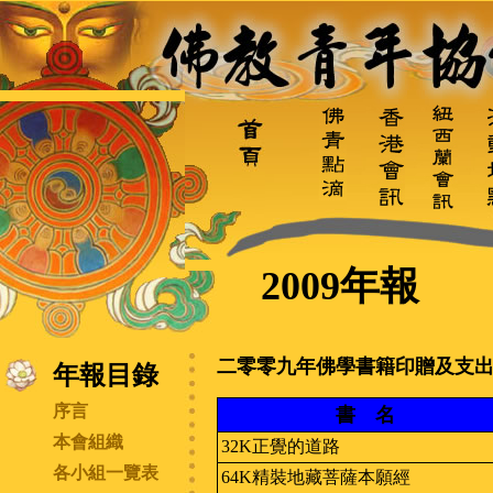
2009
年報
二零零九年佛學書籍印贈及支
年報目錄
序言
書 名
本會組織
32K正覺的道路
各小組一覽表
64K精裝地藏菩薩本願經