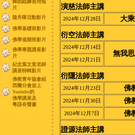
舞蹈組練習用短
演慈法師主講
片
龍舟隊活動影片
大乘
2024年12月28日
佛學基礎班影片
衍空法師主講
佛學進階班影片
2024年12月14日
佛學專題講座影
無我思
片
2024年12月21日
紀念葉文意老師
講座特輯影片
衍隱法師主講
佛教青年協會紐
西蘭分會放上
佛
2024年11月23日
Youtube的
佛學講座及
佛
2024年11月30日
粵語有聲書
佛
2024年12月7日
證源法師主講