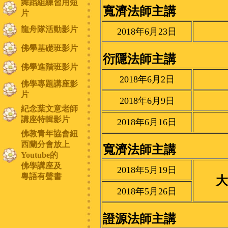
舞蹈組練習用短
寬濟法師主講
片
龍舟隊活動影片
2018年6月23日
佛學基礎班影片
衍隱法師主講
佛學進階班影片
2018年6月2日
佛學專題講座影
片
2018年6月9日
紀念葉文意老師
講座特輯影片
2018年6月16日
佛教青年協會紐
西蘭分會放上
寬濟法師主講
Youtube的
佛學講座及
2018年5月19日
粵語有聲書
大
2018年5月26日
證源法師主講