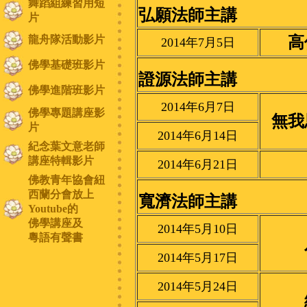
舞蹈組練習用短
弘願法師主講
片
龍舟隊活動影片
高
2014年7月5日
佛學基礎班影片
證源法師主講
佛學進階班影片
2014年6月7日
佛學專題講座影
無我
片
2014年6月14日
紀念葉文意老師
講座特輯影片
2014年6月21日
佛教青年協會紐
西蘭分會放上
寬濟法師主講
Youtube的
佛學講座及
2014年5月10日
粵語有聲書
2014年5月17日
2014年5月24日