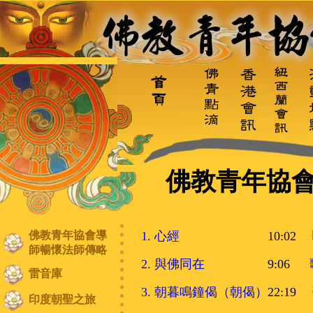
佛教青年協會
佛教青年協會導
1. 心經
10:02
師
暢懷法師傳略
2. 與佛同在
9:06
雷音庫
3. 朝暮鳴鐘偈（朝偈）
22:19
印度朝聖之旅