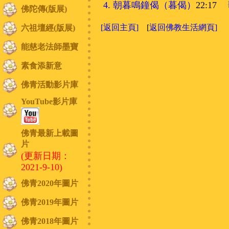
4
. 朝暮鳴鐘偈（暮偈）
22:17
佛陀傳(版展)
[返回主頁]
[
返回佛教生活網頁]
六祖壇經(版展)
能慈老法師墨寶
素食添新意
佛青活動影片庫
YouTube影片庫
佛青最新上載圖
片
(更新日期：
2021-9-10)
佛青2020年圖片
佛青2019年圖片
佛青2018年圖片