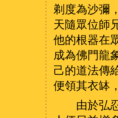
剃度為沙彌
天隨眾位師
他的根器在
成為佛門龍
己的道法傳
便領其衣缽
由於弘忍頗