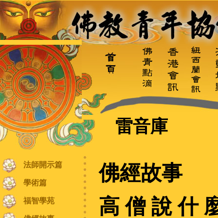
雷音庫
法師開示篇
佛經故事
學術篇
高 僧 說 什 麼
福智學苑