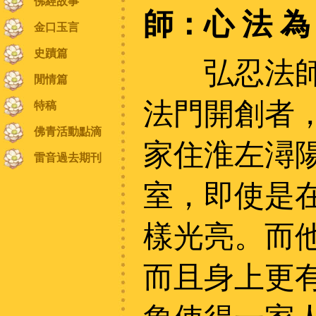
佛經故事
師：心 法 為
金口玉言
史蹟篇
弘忍法師（
閒情篇
法門開創者
特稿
佛青活動點滴
家住淮左潯
雷音過去期刊
室，即使是
樣光亮。而
而且身上更