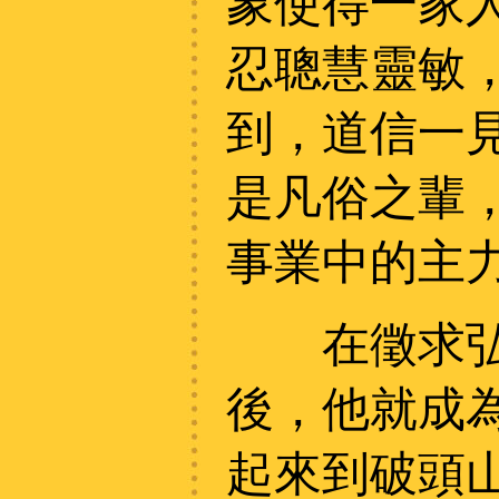
象使得一家
忍聰慧靈敏
到，道信一
是凡俗之輩
事業中的主
在徵求弘忍
後，他就成
起來到破頭