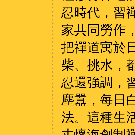
忍時代，習
家共同勞作
把禪道寓於
柴、挑水，
忍還強調，
塵囂，每日
法。這種生
丈懷海創制